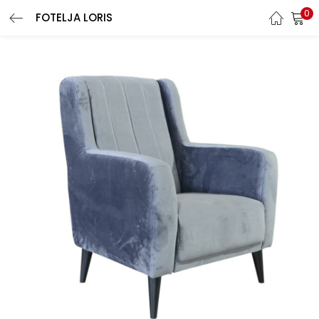
0
FOTELJA LORIS
LOGIN
Enter your username and password to login.
Remember me
Login
Lost password?